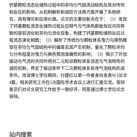
钙基颗粒流态化储热过程中的非均匀气固流动结构及其对传热
和反应的影响，从机制解析和调控方法两方面开展了系统研
究，具有理论和应用价值。论文的主要创新点在于：（
1
）发现
了钙基颗粒流态化储热过程反应释气与气体热膨胀效应共同导
致的提前流化和非均匀流化现象，构建了钙基颗粒储热反应过
程流态演化相图；（
2
）解析了传统均匀颗粒体系曳力与换热模
型在非均匀气固结构中的偏差及其产生机制，量化了颗粒非均
匀分布程度对曳力与换热预测准确性的影响；（
3
）揭示了外加
振动与气流的共同作用对二元粒径颗粒体系流态与气泡特性的
调控机制，界定了振动条件下二元颗粒体系有序气泡结构形成
条件。攻读博士学位期间，付建红以第一作者身份发表
SCI
论文
4
篇，相关研究工作在
1
次国际学术会议上进行汇报交流。答辩
委员们对论文研究工作给予一致好评，同意通过博士学位论文
答辩。
站内搜索